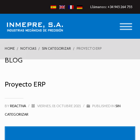
Llámanos: +34 945 264 755
HOME
NOTICIAS
SIN CATEGORIZAR
PROYECTO ERP
BLOG
Proyecto ERP
BY
REACTIVA
/
VIERNES, 01 OCTUBRE 2021
/
PUBLISHED IN
SIN
CATEGORIZAR